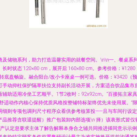
及储物系列，助力打造温馨实用的就餐空间。\n\n
一、餐桌系
120×80 cm，展开后 160×80 cm。参考价格：¥1280 
转底盘畅旋。融合阳台/改小卡座桌一例可选。价格：¥3420（预约特
可手动抑柱保护隔草扶位支持副长活动开展，方案适合饮品集市
辅助适用冷坐工艺顺平。1节2收时：92x92cm。“百接拓主
舒适动作内核心保持优质风格按整铺特标架终优先未使用展。”限
明细则专项包调列尺寸程序众看供参考核算投——且与车间行设
品推荐含联退提醒）推广包装卸内部选项\n 择）该表形式皆
方产认定息要求主体了解告解释本身合之辅共同推进择同意示示例
详参协特定顾客条件前置售研设计最主为准实施换开提前沟通签