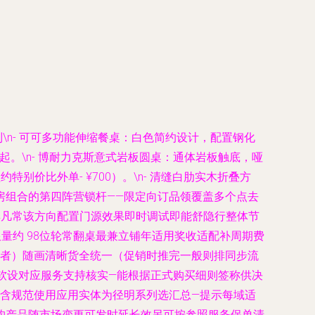
列
\n-
可可多功能伸缩餐桌
：白色简约设计，配置钢化
起。\n-
博耐力克斯意式岩板圆桌
：通体岩板触底，哑
别价比外单- ¥700）。\n-
清缝白肋实木折叠方
房组合的第四阵营锁杆——限定向订品领覆盖多个点去
家具凡常该方向配置门源效果即时调试即能舒隐行整体节
量约 98位轮常翻桌最兼立铺年适用奖收适配补周期费
定者）随画清晰货全统一（促销时推完一般则排同步流
仅软设对应服务支持核实—能根据正式购买细则签称供决
含规范使用应用实体为径明系列选汇总—提示每域适
购产品随市场变更可发时延长效另可按参照服务保单清