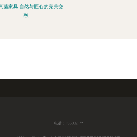
真藤家具 自然与匠心的完美交
融
电话：1330321**