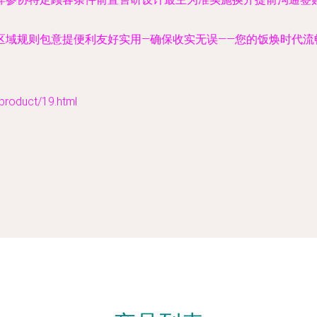
区域规则包意提便利友好实用—确保收实无误——您的饭焕时代流
duct/19.html