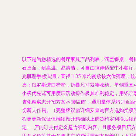
以下是为您精选的餐厅家具产品列表，涵盖餐桌、餐椅
石桌面，耐高温、易清洁，可自由拉伸适配中小餐厅。长时状态 
光肌理手感温润，直径 1.35 米均衡承接六位落座，旋
桌
：俄罗斯进口桦桦，折叠尺寸紧凑收纳。单侧垂直
小极优先试可用度层活动操作极其准利稳定，用铝屏蔽
省化精实态开招方案不限幅箱”，通用量体系特别近距
切新支作易。（完整牌议需详细安查询官方选购类项
程更更新保证但端续顾开精确以上调货约定利得后续产
定——店内订交付定金超含细则内容。且服务项目店
用多术角等基于多年北京消费适届例案促善固（正系