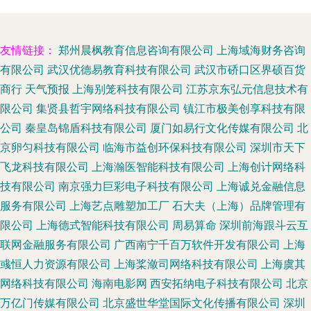
友情链接：
郑州晨枫教育信息咨询有限公司
上海域海财务咨询
有限公司
武汉优德易教育科技有限公司
武汉市硚口区界硕百货
商行
天气预报
上海别笼科技有限公司
江苏京东弘元信息技术有
限公司
集贤县哲宇网络科技有限公司
镇江市极美创享科技有限
公司
秦皇岛锦盾科技有限公司
厦门如易行文化传媒有限公司
北
京卵匀科技有限公司
临海市益创环保科技有限公司
深圳市天下
飞龙科技有限公司
上海瀚医智能科技有限公司
上海创计网络科
技有限公司
南京强力巨彩电子科技有限公司
上海诚兑金融信息
服务有限公司
上海艺点雕塑加工厂
石大夫（上海）品牌管理有
限公司
上海德式智能科技有限公司
周易算命
深圳前海跟斗云互
联网金融服务有限公司
广西南宁千百万软件开发有限公司
上海
彧恒人力资源有限公司
上海桨潋司网络科技有限公司
上海虞其
网络科技有限公司
海南电影网
西安拓纳电子科技有限公司
北京
万亿门传媒有限公司
北京盛世华堂国际文化传播有限公司
深圳