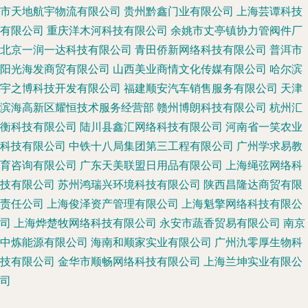
市天地航宇物流有限公司
贵州黔鑫门业有限公司
上海芸谭科技
有限公司
重庆洋木河科技有限公司
余姚市丈亭镇协力管阀件厂
北京一润一达科技有限公司
青田侨新网络科技有限公司
普洱市
阳光海发商贸有限公司
山西美业商情文化传媒有限公司
哈尔滨
宇之博科技开发有限公司
福建顺安汽车销售服务有限公司
天津
滨海高新区耀恒技术服务经营部
赣州博朗科技有限公司
杭州汇
衡科技有限公司
陆川县鑫汇网络科技有限公司
河南省一笑农业
科技有限公司
中铁十八局集团第三工程有限公司
广州学求易教
育咨询有限公司
广东天美联盟日用品有限公司
上海绳弦网络科
技有限公司
苏州鸿瑞兴环境科技有限公司
陕西昌隆达商贸有限
责任公司
上海俊泽资产管理有限公司
上海魁擎网络科技有限公
司
上海烨楚牧网络科技有限公司
永安市蔬香贸易有限公司
南京
中炼能源有限公司
海南和顺家实业有限公司
广州氿零厚生物科
技有限公司
金华市顺畅网络科技有限公司
上海兰坤实业有限公
司