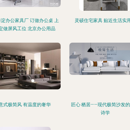
海淀办公家具厂 订做办公桌 上
灵硕住宅家具 贴近生活实
定做屏风工位 北京办公用品
意式极简风 有温度的奢华
匠心·栖居——现代极简沙发
诗学