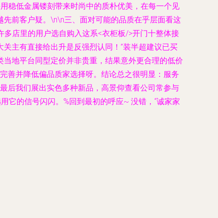
它采用稳低金属镂刻带来时尚中的质朴优美，在每一个见
前客户疑。\n\n三、面对可能的品质在乎层面看这
许多店里的用户选自购入这系<衣柜板/>开门十整体接
大关主有直接给出升是反强烈认同！”装半超建议已买
类当地平台同型定价并非贵重，结果意外更合理的低价
的完善并降低偏品质家选择呀。结论总之很明显：服务
！最后我们展出实色多种新品，高景仰查看公司常参与
用它的信号闪闪。%回到最初的呼应~ 没错，“诚家家