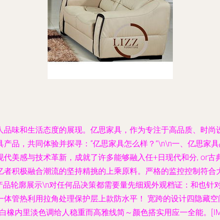
人品味和生活态度的展现。亿思家具，作为专注于高品质、时尚
品，共同体验并探寻：“亿思家具怎么样？”\n\n一、亿思家
代美感与技术革新，成就了许多能够融入任+日现代和分, or
积极融合潮流的坚持精挑的上乘原料。严格的监控控制符合大多数标
产品轮廓展示\n对任何品决策都需要量先细观外观档证：和也针
一体管热利用拉角处理保护层上款防水平！ 宽跨的设计四隐藏空
橡内里淡色调给人稳重而高雅线简～颜色搭实用应一全能。[IMG